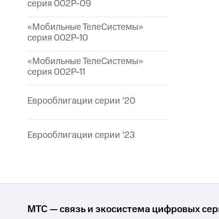
серия 002P-09
«Мобильные ТелеСистемы»
серия 002P-10
«Мобильные ТелеСистемы»
серия 002P-11
Еврооблигации серии '20
Еврооблигации серии '23
МТС — связь и экосистема цифровых се