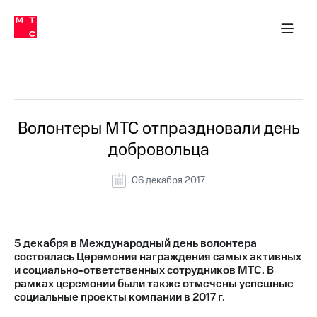
О
сторам и акционерам
Комплаенс и деловая этика
Устойчивое развитие
Медиа-центр
О МТС
О МТС
На главную
компании
О
компании
Стратегия
Стратегия
Все Новости
Карьера
в МТС
Карьера
в МТС
Пресс-
Волонтеры МТС отпраздновали день
релизы
История
добровольца
компании
МТС
о технологиях
Руководство
06 декабря 2017
региона
Правовая
информация
5 декабря в Международный день волонтера
состоялась Церемония награждения самых активных
Контакты
и социально-ответственных сотрудников МТС. В
рамках церемонии были также отмечены успешные
Медиа-центр
социальные проекты компании в 2017 г.
Пресс-
релизы