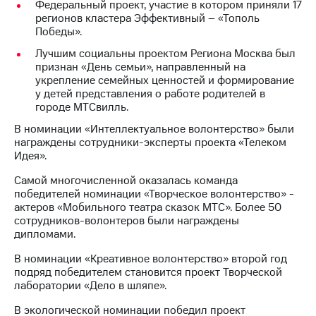
Раскрытие
Федеральный проект, участие в котором приняли 17
информации
регионов кластера Эффективный – «Тополь
Информация
Победы».
акционерам
Лучшим социальны проектом Региона Москва был
Документы
признан «День семьи», направленный на
ПАО
укрепление семейных ценностей и формирование
"МТС"
у детей представления о работе родителей в
Собрания
городе МТСвилль.
акционеров
Личный
В номинации «Интеллектуальное волонтерство» были
кабинет
награждены сотрудники-эксперты проекта «Телеком
акционера
Идея».
Акционерный
капитал
Самой многочисленной оказалась команда
Контроль
победителей номинации «Творческое волонтерство» -
и
актеров «Мобильного театра сказок МТС». Более 50
аудит
сотрудников-волонтеров были награждены
Рынок
дипломами.
акций
В номинации «Креативное волонтерство» второй год
Описание
подряд победителем становится проект Творческой
Программа
лаборатории «Дело в шляпе».
приобретения
В экологической номинации победил проект
Порядок