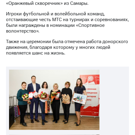
«Оранжевый скворечник» из Самары.
выкупа
акций
Игроки футбольной и волейбольной команд,
Дивиденды
отстаивающие честь МТС на турнирах и соревнованиях,
Рынок
были награждены в номинации «Спортивное
облигаций
волонтерство».
Описание
Также на церемонии была отмечена работа донорского
Еврооблигации-2023
движения, благодаря которому у многих людей
Уведомление
появляется шанс на жизнь.
о
погашении
именных
облигаций
Другое
Регистратор
Реквизиты
Контакты
йчивое развитие
и деловая этика
На главную