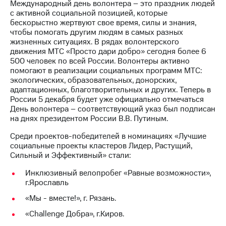
Международный день волонтера – это праздник людей
с активной социальной позицией, которые
МТС
бескорыстно жертвуют свое время, силы и знания,
о технологиях
чтобы помогать другим людям в самых разных
жизненных ситуациях. В рядах волонтерского
Достижения
движения МТС «Просто дари добро» сегодня более 6
500 человек по всей России. Волонтеры активно
Интервью
помогают в реализации социальных программ МТС:
экологических, образовательных, донорских,
Финансовая
адаптационных, благотворительных и других. Теперь в
отчетность
России 5 декабря будет уже официально отмечаться
День волонтера – соответствующий указ был подписан
Контакты
на днях президентом России В.В. Путиным.
Новости
Среди проектов-победителей в номинациях «Лучшие
в
социальные проекты кластеров Лидер, Растущий,
регионе
Сильный и Эффективный» стали:
м и акционерам
Инклюзивный велопробег «Равные возможности»,
Корпоративное
г.Ярославль
управление
«Мы - вместе!», г. Рязань.
Корпоративный
«Сhallenge Добра», г.Киров.
секретарь