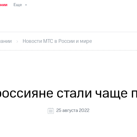
ании
Еще
ТС
Пресс-релизы
МТС о технологиях
ТС
История компании
Руководство региона
Правова
стижения
Интервью
Финансовая отчетность
Конта
пании
Новости МТС в России и мире
тивный секретарь
Раскрытие информации
Информа
ный кабинет акционера
Акционерный капитал
Конт
Порядок выкупа акций
Дивиденды
Рынок облигаци
 погашении именных облигаций
Другое
Регистрато
оссияне стали чаще 
25 августа 2022