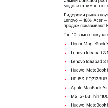
Самый большой рост 
модели стоимостью св
Лидерами рынка ноут
Lenovo — 18%, Acer 
продаж показывают Ho
Топ-10 самых покупа
Honor MagicBook 
Lenovo Ideapad 3 
Lenovo Ideapad 3
Huawei MateBook D
HP 15S-FQ2128UR
Apple MacBook Air
MSI GF63 Thin 11U
Huawei MateBook 