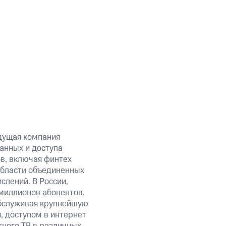
дущая компания
анных и доступа
ов, включая финтех
области объединенных
слений. В России,
миллионов абонентов.
обслуживая крупнейшую
 доступом в интернет
тного ТВ в различных