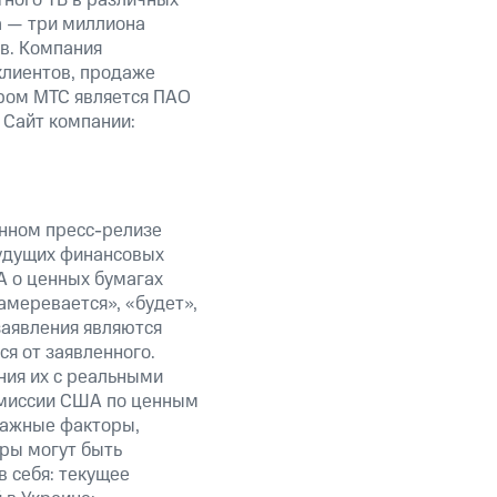
а — три миллиона
в. Компания
клиентов, продаже
ром МТС является ПАО
 Сайт компании:
анном пресс-релизе
будущих финансовых
А о ценных бумагах
амеревается», «будет»,
заявления являются
я от заявленного.
ния их с реальными
омиссии США по ценным
важные факторы,
ры могут быть
в себя: текущее