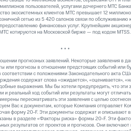
 миллионов пользователей, услугами дочернего МТС Банк
ество экосистемных клиентов МТС превышает 12 миллионо
озничной сетью из 5 420 салонов связи по обслуживанию 
 предоставлению финансовых услуг. Крупнейшим акционе
МТС котируются на Московской бирже — под кодом MTSS.
* * *
ошении прогнозных заявлений. Некоторые заявления в д
ты или прогнозы в отношении предстоящих событий или 
в соответствии с положениями Законодательного акта СШ
верждения содержат слова «ожидается», «оценивается», «н
добные выражения. Мы бы хотели предупредить, что эти 
 и реальный ход событий или результаты могут отличатьс
амерены пересматривать эти заявления с целью соотнесе
суем Вас к документам, которые Компания отправляет К
ючая форму 20-F. Эти документы содержат и описывают 
казаны в разделе «Факторы риска» формы 20-F. Эти факто
ных результатов от проектов и прогнозов. Они включают 