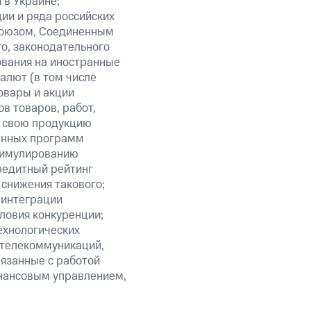
 в Украине;
ии и ряда российских
союзом, Соединенным
о, законодательного
ования на иностранные
алют (в том числе
овары и акции
в товаров, работ,
ть свою продукцию
венных программ
стимулированию
редитный рейтинг
 снижения такового;
 интеграции
ловия конкуренции;
ехнологических
 телекоммуникаций,
язанные с работой
инансовым управлением,