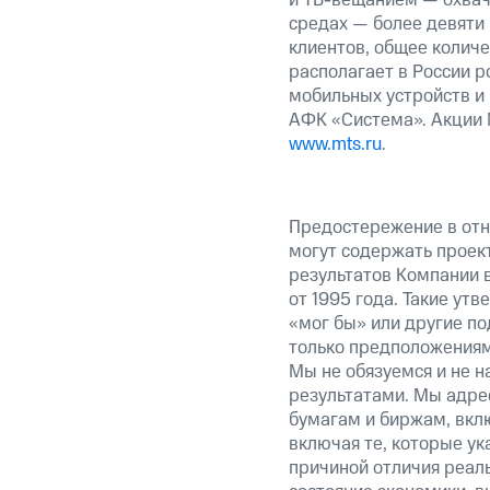
средах — более девяти
клиентов, общее колич
располагает в России р
мобильных устройств и
АФК «Система». Акции 
www.mts.ru
.
Предостережение в отн
могут содержать проек
результатов Компании 
от 1995 года. Такие ут
«мог бы» или другие по
только предположениями
Мы не обязуемся и не н
результатами. Мы адре
бумагам и биржам, вкл
включая те, которые у
причиной отличия реаль