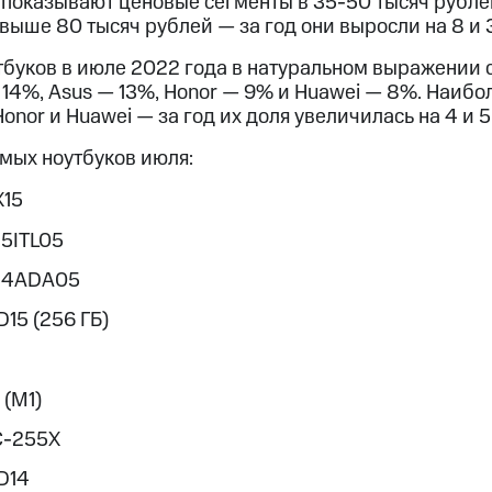
показывают ценовые сегменты в 35-50 тысяч рубл
ыше 80 тысяч рублей — за год они выросли на 8 и 3 
буков в июле 2022 года в натуральном выражении с
— 14%, Asus — 13%, Honor — 9% и Huawei — 8%. Наиб
nor и Huawei — за год их доля увеличилась на 4 и 5 
емых ноутбуков июля:
X15
15ITL05
 14ADA05
15 (256 ГБ)
 (M1)
C-255X
D14