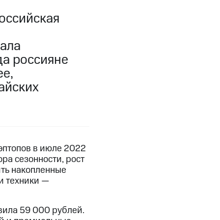
оссийская
вала
да россияне
е,
айских
эптопов в июле 2022
ра сезонности, рост
ить накопленные
ии техники —
вила 59 000 рублей.