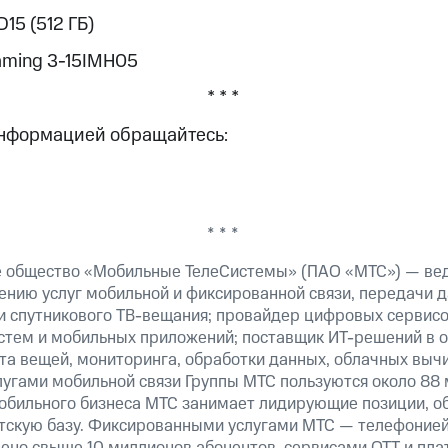
15 (512 ГБ)
aming 3-15IMH05
* * *
информацией обращайтесь:
* * *
е общество «Мобильные ТелеСистемы» (ПАО «МТС») — ве
ению услуг мобильной и фиксированной связи, передачи д
 и спутникового ТВ-вещания; провайдер цифровых сервис
истем и мобильных приложений; поставщик ИТ-решений в 
а вещей, мониторинга, обработки данных, облачных вычи
лугами мобильной связи Группы МТС пользуются около 88 
обильного бизнеса МТС занимает лидирующие позиции, 
скую базу. Фиксированными услугами МТС — телефонией,
ено свыше 10 миллионов абонентов, сервисами OTT и пла