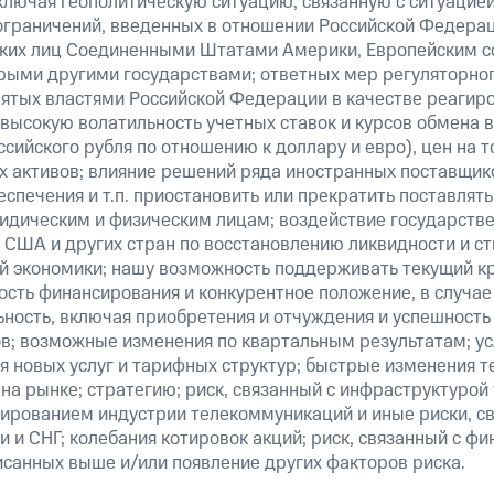
ключая геополитическую ситуацию, связанную с ситуацией
ограничений, введенных в отношении Российской Федерац
ских лиц Соединенными Штатами Америки, Европейским 
рыми другими государствами; ответных мер регуляторног
нятых властями Российской Федерации в качестве реагир
 высокую волатильность учетных ставок и курсов обмена в
сийского рубля по отношению к доллару и евро), цен на т
 активов; влияние решений ряда иностранных поставщико
еспечения и т.п. приостановить или прекратить поставля
ридическим и физическим лицам; воздействие государст
 США и других стран по восстановлению ликвидности и 
й экономики; нашу возможность поддерживать текущий к
ость финансирования и конкурентное положение, в случае
ьность, включая приобретения и отчуждения и успешность
в; возможные изменения по квартальным результатам; ус
я новых услуг и тарифных структур; быстрые изменения т
на рынке; стратегию; риск, связанный с инфраструктурой
ированием индустрии телекоммуникаций и иные риски, св
 и СНГ; колебания котировок акций; риск, связанный с ф
исанных выше и/или появление других факторов риска.