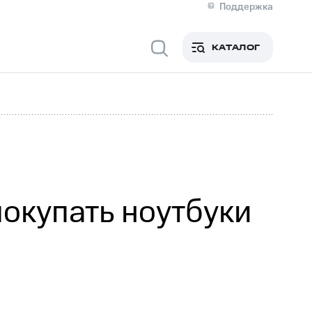
Поддержка
О МТС
я информация
Контакты
КАТАЛОГ
Медиа-центр
кты
Новости в регионе
Инвесторам и акционерам
ция акционерам
Документы
роль и аудит
Рынок акций
й
Описание
р
Реквизиты
Контакты
Устойчивое развитие
Комплаенс и деловая этика
На главную
покупать ноутбуки