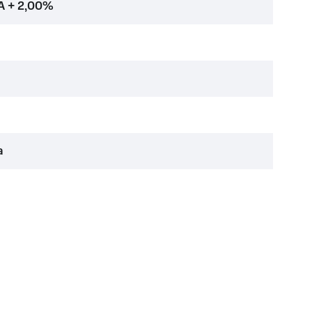
A + 2,00%
а