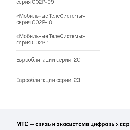
серия 002P-09
«Мобильные ТелеСистемы»
серия 002P-10
«Мобильные ТелеСистемы»
серия 002P-11
Еврооблигации серии '20
Еврооблигации серии '23
МТС — связь и экосистема цифровых се